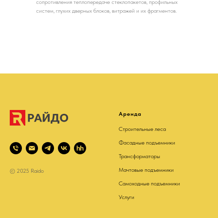
сопротивления теплопередаче стеклопакетов, профильных
систем, глухих дверных блоков, витражей и их фрагментов.
Аренда
Строительные леса
Фасадные подъемники
Трансформаторы
Мачтовые подъемники
© 2025 Raido
Самоходные подъемники
Услуги