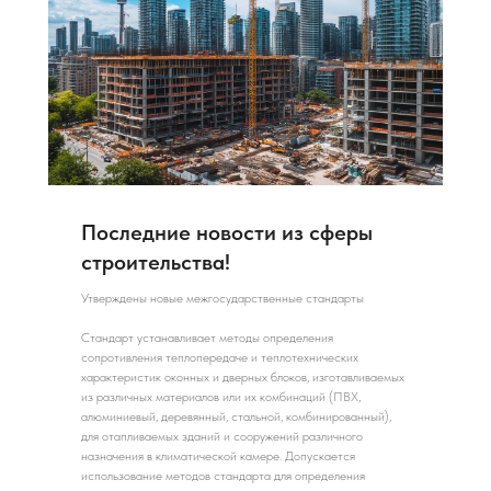
Последние новости из сферы
строительства!
Утверждены новые межгосударственные стандарты
Стандарт устанавливает методы определения
сопротивления теплопередаче и теплотехнических
характеристик оконных и дверных блоков, изготавливаемых
из различных материалов или их комбинаций (ПВХ,
алюминиевый, деревянный, стальной, комбинированный),
для отапливаемых зданий и сооружений различного
назначения в климатической камере. Допускается
использование методов стандарта для определения