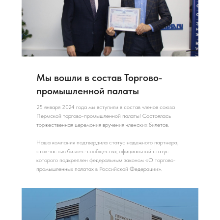
Мы вошли в состав Торгово-
промышленной палаты
25 января 2024 года мы вступили в состав членов союза
Пермской торгово-промышленной палаты! Состоялась
торжественная церемония вручения членских билетов.
Наша компания подтвердила статус надежного партнера,
став частью бизнес-сообщества, официальный статус
которого подкреплен федеральным законом «О торгово-
промышленных палатах в Российской Федерации».