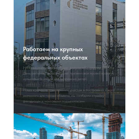
Работаем на крупных
федеральных объектах
На международной выставке-форуме «Россия» на ВДНХ в
День региона Пермский край презентовал проект краевой
музыкальной школы для одарённых детей.
Наша компания тоже приняла участие в построении такого
значимого для города объекта, мы снабдили стройку
фасадными и мачтовыми подъемниками.