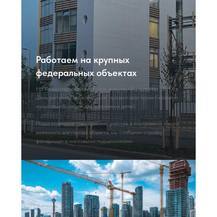
Работаем на крупных
федеральных объектах
На международной выставке-форуме «Россия» на ВДНХ в
День региона Пермский край презентовал проект краевой
музыкальной школы для одарённых детей.
Наша компания тоже приняла участие в построении такого
значимого для города объекта, мы снабдили стройку
фасадными и мачтовыми подъемниками.