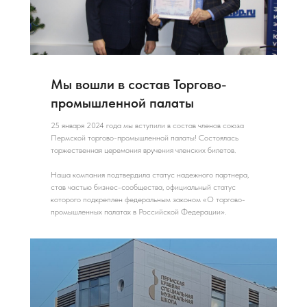
Мы вошли в состав Торгово-
промышленной палаты
25 января 2024 года мы вступили в состав членов союза
Пермской торгово-промышленной палаты! Состоялась
торжественная церемония вручения членских билетов.
Наша компания подтвердила статус надежного партнера,
став частью бизнес-сообщества, официальный статус
которого подкреплен федеральным законом «О торгово-
промышленных палатах в Российской Федерации».