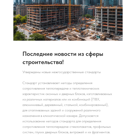
Последние новости из сферы
строительства!
Утверждены новые межгосударственные стандарты
Стандарт устанавливает методы определения
сопротивления теплопередаче и теплотехнических
характеристик оконных и дверных блоков, изготавливаемых
из различных материалов или их комбинаций (ПВХ,
алюминиевый, деревянный, стальной, комбинированный),
для отапливаемых зданий и сооружений различного
назначения в климатической камере. Допускается
использование методов стандарта для определения
сопротивления теплопередаче стеклопакетов, профильных
систем, глухих дверных блоков, витражей и их фрагментов.