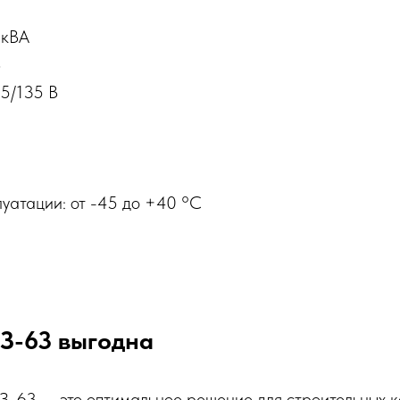
 кВА
В
5/135 В
уатации: от -45 до +40 °C
З-63 выгодна
63 — это оптимальное решение для строительных к