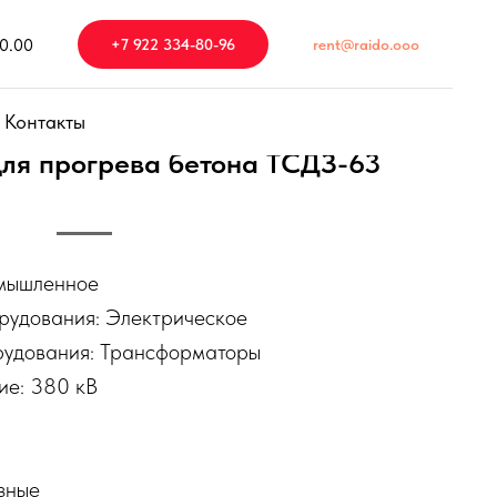
20.00
+7 922 334-80-96
rent@raido.ooo
Контакты
ля прогрева бетона ТСДЗ-63
омышленное
рудования: Электрическое
орудования: Трансформаторы
ие: 380 кВ
зные